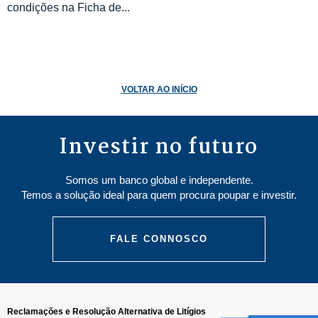
condições na Ficha de...
VOLTAR AO INÍCIO
Investir no futuro
Somos um banco global e independente.
Temos a solução ideal para quem procura poupar e investir.
FALE CONNOSCO
Reclamações e Resolução Alternativa de Litígios