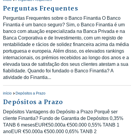
Perguntas Frequentes
Perguntas Frequentes sobre o Banco Finantia O Banco
Finantia é um banco seguro? Sim, o Banco Finantia é um
banco com atuação especializada na Banca Privada e na
Banca Corporativa e de Investimento, com um registo de
rentabilidade e rácios de solidez financeira acima da média
portuguesa e europeia. Além disso, os elevados rankings
internacionais, os prémios recebidos ao longo dos anos e a
elevada taxa de satisfação dos seus clientes atestam a sua
fiabilidade. Quando foi fundado o Banco Finantia? A
atividade do Finantia...
início
Depósitos a Prazo
Depósitos a Prazo
Depósitos Vantagens do Depósito a Prazo Porquê ser
cliente Finantia? Fundo de Garantia de Depósitos 0,35%
TANB 6 mesesEUR€50.000a €500.000 0,55% TANB 1
anoEUR €50.000a €500.000 0,65% TANB 2