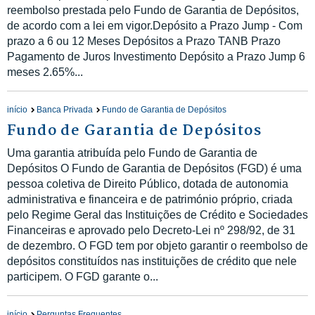
reembolso prestada pelo Fundo de Garantia de Depósitos,
de acordo com a lei em vigor.Depósito a Prazo Jump - Com
prazo a 6 ou 12 Meses Depósitos a Prazo TANB Prazo
Pagamento de Juros Investimento Depósito a Prazo Jump 6
meses 2.65%...
início
Banca Privada
Fundo de Garantia de Depósitos
Fundo de Garantia de Depósitos
Uma garantia atribuída pelo Fundo de Garantia de
Depósitos O Fundo de Garantia de Depósitos (FGD) é uma
pessoa coletiva de Direito Público, dotada de autonomia
administrativa e financeira e de património próprio, criada
pelo Regime Geral das Instituições de Crédito e Sociedades
Financeiras e aprovado pelo Decreto-Lei nº 298/92, de 31
de dezembro. O FGD tem por objeto garantir o reembolso de
depósitos constituídos nas instituições de crédito que nele
participem. O FGD garante o...
início
Perguntas Frequentes