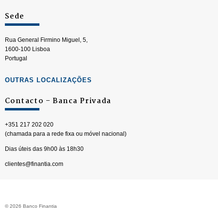
Sede
Rua General Firmino Miguel, 5,
1600-100 Lisboa
Portugal
OUTRAS LOCALIZAÇÕES
Contacto – Banca Privada
+351 217 202 020
(chamada para a rede fixa ou móvel nacional)
Dias úteis das 9h00 às 18h30
clientes@finantia.com
© 2026 Banco Finantia