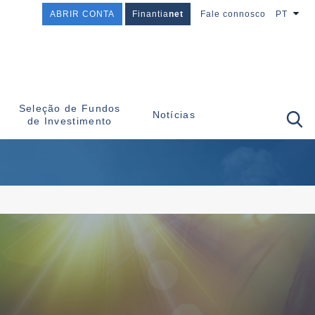
ABRIR CONTA
Finantia
net
Fale connosco
PT
Seleção de Fundos
Notícias
de Investimento