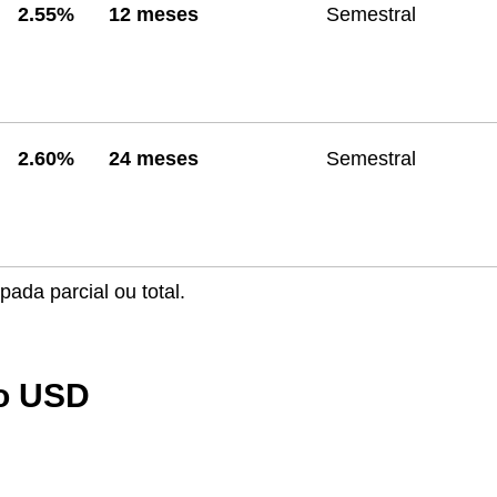
2.55%
12 meses
Semestral
2.60%
24 meses
Semestral
ada parcial ou total.
zo USD