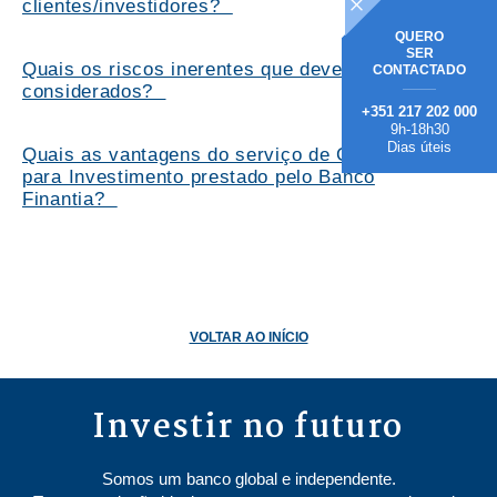
clientes/investidores?
QUERO
SER
Quais os riscos inerentes que deverão ser
CONTACTADO
considerados?
+351 217 202 000
9h-18h30
Dias úteis
Quais as vantagens do serviço de Consultoria
para Investimento prestado pelo Banco
Finantia?
VOLTAR AO INÍCIO
Investir no futuro
Somos um banco global e independente.