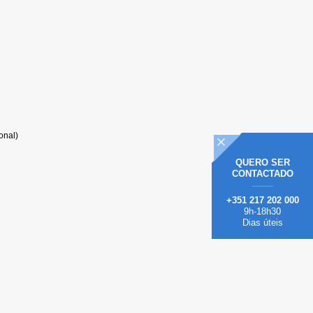
onal)
QUERO
SER
CONTACTADO
+351 217 202 000
9h-18h30
Dias úteis