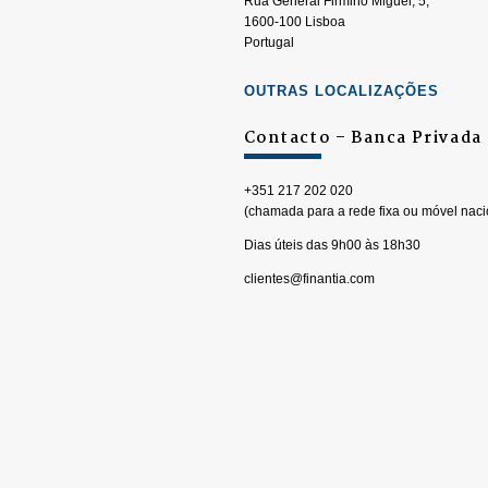
Rua General Firmino Miguel, 5,
1600-100 Lisboa
Portugal
OUTRAS LOCALIZAÇÕES
Contacto – Banca Privada
+351 217 202 020
(chamada para a rede fixa ou móvel naci
Dias úteis das 9h00 às 18h30
clientes@finantia.com