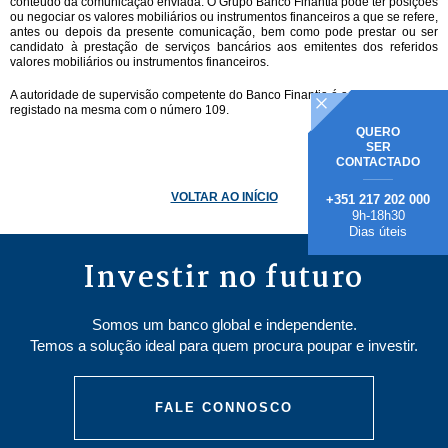
conteúdo da comunicação enviada. O Grupo Banco Finantia pode ter posições
ou negociar os valores mobiliários ou instrumentos financeiros a que se refere,
antes ou depois da presente comunicação, bem como pode prestar ou ser
candidato à prestação de serviços bancários aos emitentes dos referidos
valores mobiliários ou instrumentos financeiros.
A autoridade de supervisão competente do Banco Finantia é a CMVM, estando
registado na mesma com o número 109.
QUERO
SER
CONTACTADO
VOLTAR AO INÍCIO
+351 217 202 000
9h-18h30
Dias úteis
Investir no futuro
Somos um banco global e independente.
Temos a solução ideal para quem procura poupar e investir.
FALE CONNOSCO